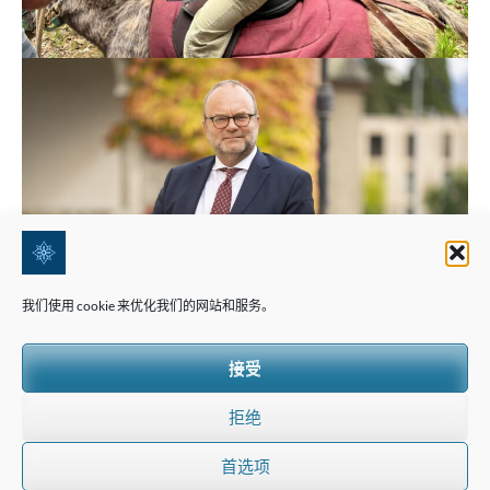
我们使用 cookie 来优化我们的网站和服务。
接受
拒绝
瑞士雪绒花全景国际
为国际家庭量身定制的瑞士教育指导
首选项