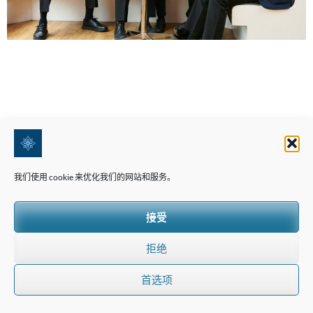
我们使用 cookie 来优化我们的网站和服务。
通向成功的四条道路：探索每个国际文凭项目的独特
接受
之处
4 月 17, 2024
拒绝
通向成功的四条道路：探索每个 IB 课程的独特之处 国际文凭组织
首选项
（International Baccalaureate）于 1968 年在日内瓦成立，是一
个非营利性的教育基金会，旨在为学生提供灵活而富有挑战性的教育
课程，帮助他们为全球化世界做好准备。