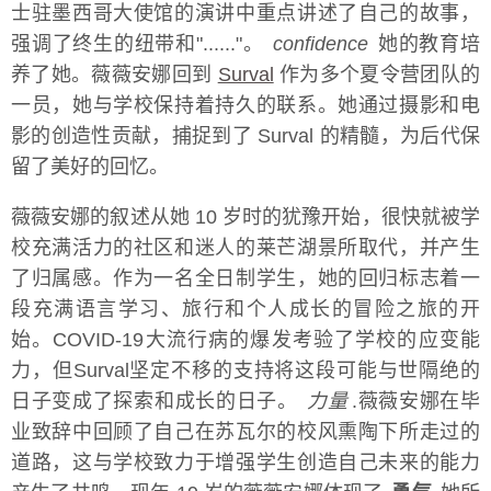
士驻墨西哥大使馆的演讲中重点讲述了自己的故事，
强调了终生的纽带和"......"。
confidence
她的教育培
养了她。薇薇安娜回到
Surval
作为多个夏令营团队的
一员，她与学校保持着持久的联系。她通过摄影和电
影的创造性贡献，捕捉到了 Surval 的精髓，为后代保
留了美好的回忆。
薇薇安娜的叙述从她 10 岁时的犹豫开始，很快就被学
校充满活力的社区和迷人的莱芒湖景所取代，并产生
了归属感。作为一名全日制学生，她的回归标志着一
段充满语言学习、旅行和个人成长的冒险之旅的开
始。COVID-19大流行病的爆发考验了学校的应变能
力，但Surval坚定不移的支持将这段可能与世隔绝的
日子变成了探索和成长的日子。
力量
.薇薇安娜在毕
业致辞中回顾了自己在苏瓦尔的校风熏陶下所走过的
道路，这与学校致力于增强学生创造自己未来的能力