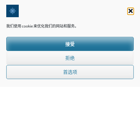
个性化的教育咨询服务。.
信息
我们使用 cookie 来优化我们的网站和服务。
常见问题
接受
联系我们
隐私政策
拒绝
条款与条件
首选项
私人咨询
与我们的团队交流，获取关于瑞士寄宿学校、夏令
营和家庭教育项目的定制化建议。.
请求咨询