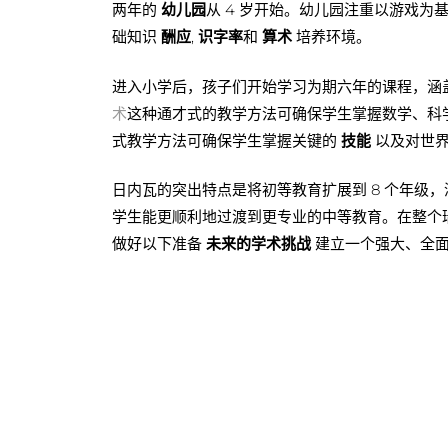
两年的
幼儿园
从 4 岁开始。幼儿园注重以游戏为
础知识
酬应
,
识字率
和
算术
培养环境。
进入小学后，孩子们开始学习为期六年的课程，涵
术
这种通才式的教学方法可确保学生掌握数学、科
式教学方法可确保学生掌握关键的
技能
以及对世界
日内瓦的突出特点是将初等教育扩展到 8 个年级，涵盖
学生能更顺利地过渡到更专业的中等教育。在整个
做好以下准备
未来的学术挑战
建立一个强大、全