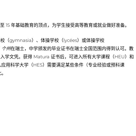
4 至 15 年基础教育的顶点，为学生接受高等教育或就业做好准备。
校（gymnasia）、体操学校（lycées）或体操学校
面
个州
在瑞士，中学颁发的毕业证书在瑞士全国范围内得到认可。教
学文凭。获得 Matura 证书后，可进入所有大学课程（HEU）和
入应用科学大学（HES）需要满足某些条件（专业经验或预科课
此。