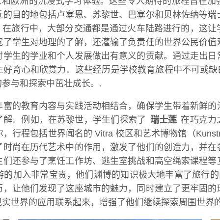
横跨瑞士和欧洲的沉浸式学习体验。这些令人期待的旅程旨在
近的目的地包括卢塞恩、苏黎世、巴塞尔和贝林佐纳等瑞
在旅行中，大部分交通都是通过火车陆路进行的，这让
宽了学生对地理的了解，还灌输了负责任的世界公民价值
对学生的学业和个人发展做出有意义的贡献。通过走出日
生好奇心和欣赏力。这些经历是学校教育旅程中不可或
参与和探索中茁壮成长。.
丰富的教育内容与实践活动相结合，确保学生带着新鲜的
了解。例如，在苏黎世，学生们探索了
瑞士莲
在巧克力
程包括世界闻名的 Vitra 校区和艺术博物馆（Kuns
了时尚在历代艺术中的作用，激发了他们的创造力，并在
生们还参与了烹饪工作坊、逃生室挑战和高空绳索课程等
的加入非常宝贵，他们渊博的知识极大地丰富了旅行的内
历，让他们发现了这座城市的魅力，同时建立了更牢固的
实世界的应用联系起来，增强了他们继续探索周围世界的