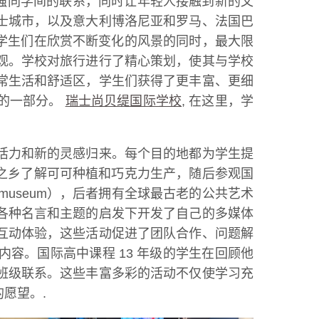
加强同学间的联系，同时让年轻人接触到新的文
士城市，以及意大利博洛尼亚和罗马、法国巴
学生们在欣赏不断变化的风景的同时，最大限
观。学校对旅行进行了精心策划，使其与学校
常生活和舒适区，学生们获得了更丰富、更细
缺的一部分。
瑞士尚贝缇国际学校
, 在这里，学
活力和新的灵感归来。每个目的地都为学生提
之乡了解可可种植和巧克力生产，随后参观国
tmuseum），后者拥有全球最古老的公共艺术
各种名言和主题的启发下开发了自己的多媒体
互动体验，这些活动促进了团队合作、问题解
容。国际高中课程 13 年级的学生在回顾他
班级联系。这些丰富多彩的活动不仅使学习充
愿望。.