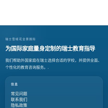
瑞士雪绒花全景国际
为国际家庭量身定制的瑞士教育指导
我们帮助外国家庭在瑞士选择合适的学校，并提供全面、
个性化的教育咨询服务。.
信息
常见问题
联系我们
隐私政策