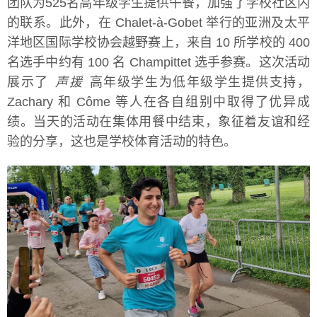
团队为525名高年级学生提供午餐，加强了学校社区内
的联系。此外，在 Chalet-à-Gobet 举行的亚洲及太平
洋地区国际学校协会越野赛上，来自 10 所学校的 400
名选手中约有 100 名 Champittet 选手参赛。这次活动
展示了
声援
高年级学生为低年级学生提供支持，
Zachary 和 Côme 等人在各自组别中取得了优异成
绩。当天的活动在集体用餐中结束，象征着友谊和经
验的分享，这也是学校体育活动的特色。