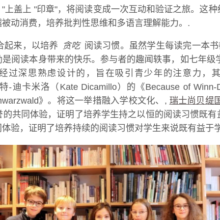
 "上盖上 "印章"，将阅读变成一次互动和验证之旅。
被动消费，培养批判性思维和多语言理解能力。.
合起来，以培养
贪吃
阅读习惯。虽然学生每读完一本书
是阅读本身带来的快乐。参与者的趣闻轶事，如七年级学生
深思熟虑设计的，旨在吸引青少年的注意力，其中包括让
rs》、凯特-迪卡米洛（Kate Dicamillo）的《Because of
 im Schwarzwald》。将这一举措融入学校文化、,
瑞士尚贝缇
誉的共同体验，证明了培养学生持之以恒的阅读习惯既有
体验，证明了培养持续的阅读习惯对学生来说既有益于学