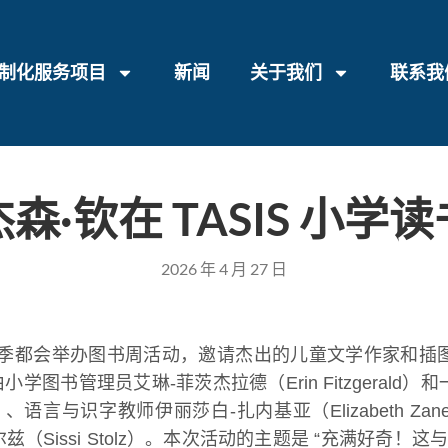
制化服务项目
新闻
关于我们
联系我
·钦在 TASIS 小
2026 年 4 月 27 日
年春季都会举办图书周活动，邀请杰出的儿童文学作家和插
学图书管理员艾琳-菲茨杰拉德（Erin Fitzgera
l）、语言与识字教师伊丽莎白-扎内基亚（Elizabeth Za
兹（Sissi Stolz）。本次活动的主题是 “充满好奇！这与