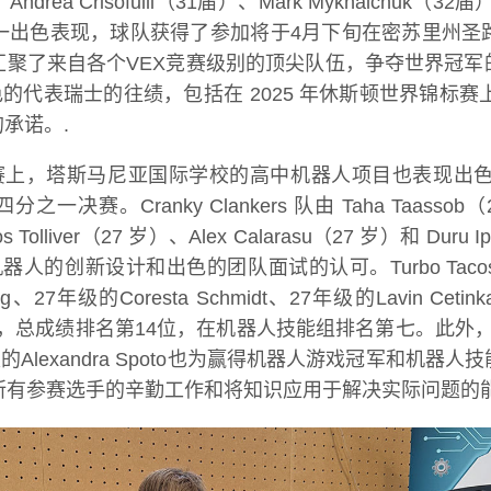
）、Andrea Crisofulli（31届）、Mark Mykhalchu
一出色表现，球队获得了参加将于4月下旬在密苏里州圣路
汇聚了来自各个VEX竞赛级别的顶尖队伍，争夺世界冠军
的代表瑞士的往绩，包括在 2025 年休斯顿世界锦标赛
承诺。.
斯马尼亚国际学校的高中机器人项目也表现出色。36817B Cr
。Cranky Clankers 队由 Taha Taassob（27 
os Tolliver（27 岁）、Alex Calarasu（27 岁）和 
创新设计和出色的团队面试的认可。Turbo Tacos队包括2
heng、27年级的Coresta Schmidt、27年级的Lavin Cet
rick Mauldin，总成绩排名第14位，在机器人技能组排名第七
tel和27年级的Alexandra Spoto也为赢得机器人游戏
loff）赞扬了所有参赛选手的辛勤工作和将知识应用于解决实际