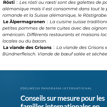
Rösti
:
Les rösti ou rœsti sont des galettes de p
alémanique mais il est consommé dans tout le p
romande et la Suisse alémanique, le Röstigrabe
Le Älpermagronen
:
La cuisine suisse traditio
petites pommes de terre cuites avec des oignons.
américain. Différents restaurants et maisons loc
locales ou du bacon.
La viande des Grisons
:
La viande des Grisons e
Bündnerfleisch. Viande de bœuf salée et séchée
EDELWEISS PANORAMA INTERNATIONAL
Conseils sur mesure pour les
familles internationales en