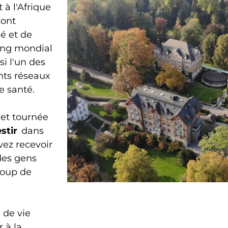
à l'Afrique
sont
é et de
rang mondial
si l'un des
nts réseaux
e santé.
 et tournée
stir
dans
vez recevoir
des gens
coup de
 de vie
 à la