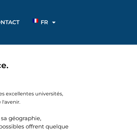
ONTACT
FR
e.
s excellentes universités,
l'avenir.
 sa géographie,
s possibles offrent quelque