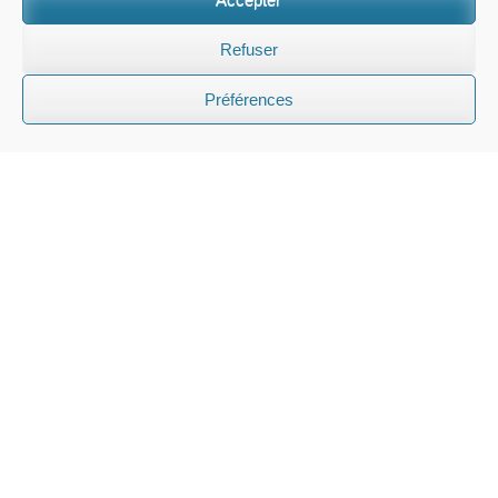
Politique de confidentialité
Termes et Conditions
Refuser
Préférences
CONSULTATION PRIVÉE
Parlez à notre équipe pour des conseils
personnalisés sur les internats suisses, les camps
d'été et les projets d'éducation familiale.
Demander une consultation
©2026 Tous droits réservés | Edelweiss Panorama International