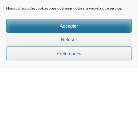
Nous utilisons des cookies pour optimiser notre site web et notre service.
Accepter
Refuser
Préférences
EDELWEISS PANORAMA INTERNATIONAL
Conseils sur mesure pour les familles
internationales en matière d'éducation
suisse
Nous aidons les familles étrangères à choisir la bonne école
en Suisse et offrons des services de conseil en éducation