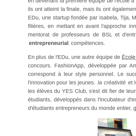
en devenant la première équipe de l'école à
ils ont atteint la finale, mais ils ont égale
EDu, une startup fondée par Isabela, Tija, M
filières, en mettant en avant l'approche i
mentorat de professeurs de BSL et d'entr
entrepreneurial
compétences.
En plus de l'EDu, une autre équipe de
École
concours. FashionApp, développée par Ami
correspond à leur style personnel. Le su
l'innovation pour les jeunes.
la créativité
et 
les élèves du YES Club, s'est dit fier de leu
étudiants, développés dans l'incubateur d'e
d'étudiants entrepreneurs du monde entier, g