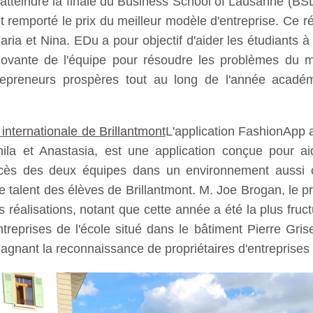
 atteindre la finale du Business School of Lausanne (B
ment remporté le prix du meilleur modèle d'entreprise. Ce 
aria et Nina. EDu a pour objectif d'aider les étudiants à
nnovante de l'équipe pour résoudre les problèmes du m
epreneurs prospères tout au long de l'année académi
 internationale de Brillantmont
L'application FashionApp a
la et Anastasia, est une application conçue pour ai
ccès des deux équipes dans un environnement aussi c
le talent des élèves de Brillantmont. M. Joe Brogan, le p
rs réalisations, notant que cette année a été la plus fruc
ntreprises de l'école situé dans le bâtiment Pierre Gris
agnant la reconnaissance de propriétaires d'entreprises