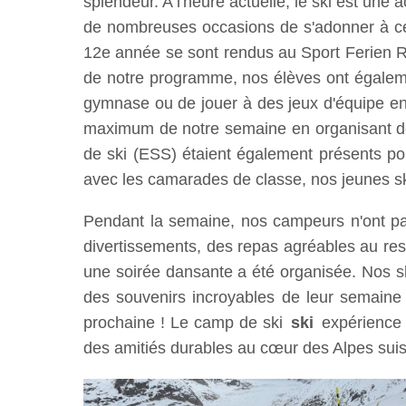
splendeur. A l'heure actuelle, le ski est une a
de nombreuses occasions de s'adonner à ce l
12e année se sont rendus au Sport Ferien Re
de notre programme, nos élèves ont également
gymnase ou de jouer à des jeux d'équipe en
maximum de notre semaine en organisant des 
de ski (ESS) étaient également présents pou
avec les camarades de classe, nos jeunes ski
Pendant la semaine, nos campeurs n'ont pas
divertissements, des repas agréables au res
une soirée dansante a été organisée. Nos sk
des souvenirs incroyables de leur semaine
prochaine ! Le camp de ski
ski
expérience
des amitiés durables au cœur des Alpes sui