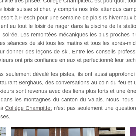
ctivité très prisée.
Collège Champittet
C'est pourquoi, tou
oisir suisse si cher, y compris nos très attendus camp
sort à Fiesch pour une semaine de plaisirs hivernaux bie
 eu tout le loisir de nager dans la piscine de la station
 soirée. Les remontées mécaniques les plus proches n'é
séances de ski tous les matins et tous les après-midi. 
r donner des leçons de ski. Entre les conseils profess
eurs ont pris confiance en eux et perfectionné leur tech
 seulement dévalé les pistes, ils ont aussi approfondi 
taurant Berghaus, des conversations au coin du feu et u
ieurs sont revenus avec des liens plus forts et une éne
 dans les montagnes du canton du Valais. Nous nous 
 à
Collège Champittet
n'est pas seulement une question d
sses.