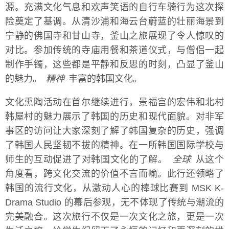
源。充满文化气息和欢声笑语的自行车骑行为这次探
险奠定了基调。从清沙浦和海云台蔚蓝的壮丽海景到
宁静的佛国寺和甘山寺，釜山之旅展现了令人惊叹的
对比。参加传统的寺庙用餐和茶道仪式，与僧侣一起
制作手镯，这些都是平静和反思的时刻，凸显了釜山
的魅力。
精神
丰富的韩国文化。
文化熏陶活动在首尔继续进行，景福宫的宏伟和北村
韩屋村的魅力展示了韩国的历史和现代面貌。对非军
事区的访问让大家深刻了解了韩国复杂的历史，强调
了韩国人民坚韧不拔的精神。在一所韩国国际学校与
师生的互动促进了对韩国文化的了解。
全球
从这个
角度看，跨文化交流的价值不言而喻。此行还领略了
韩国的流行文化，从激动人心的棒球比赛到 MSK K-
Drama Studio 的幕后参观，无不体现了传统与潮流的
完美融合。这次旅行不仅是一次文化之旅，更是一次