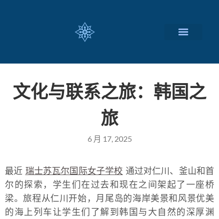
瑞士留学择校
定制化服务项目
关于我们
联系我们
文化与联系之旅：韩国之
旅
6 月 17, 2025
最近
瑞士苏瓦尔国际女子学校
通过对仁川、釜山和首
尔的探索，学生们在过去和现在之间架起了一座桥
梁。旅程从仁川开始，月尾岛的海岸美景和风景优美
的海上列车让学生们了解到韩国与大自然的深厚渊