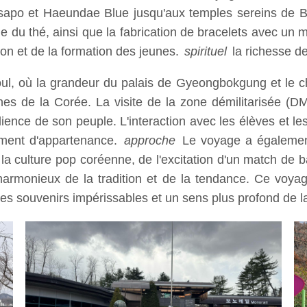
sapo et Haeundae Blue jusqu'aux temples sereins de B
ie du thé, ainsi que la fabrication de bracelets avec un
tion et de la formation des jeunes.
spirituel
la richesse de
Séoul, où la grandeur du palais de Gyeongbokgung et le
rnes de la Corée. La visite de la zone démilitarisée (D
lience de son peuple. L'interaction avec les élèves et le
iment d'appartenance.
approche
Le voyage a également 
 culture pop coréenne, de l'excitation d'un match de ba
armonieux de la tradition et de la tendance. Ce voya
 des souvenirs impérissables et un sens plus profond de 