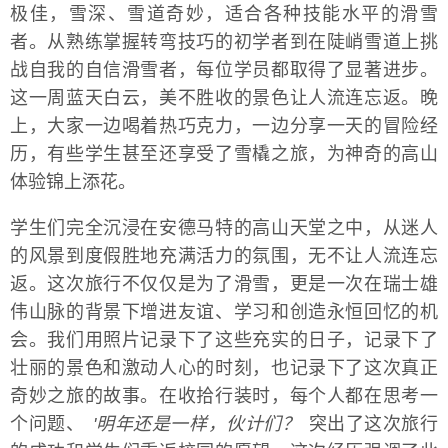
极佳，雪深、雪道奇妙，适合各种技能水平的滑雪
者。从熟练掌握转弯技巧的初学者到在陡峭雪道上挑
战自我的自信滑雪者，每位学员都取得了显著进步。
这一周蓝天白云，美不胜收的景色让人流连忘返。晚
上，大家一边喝着热巧克力，一边分享一天的冒险经
历，有些学生甚至还享受了雪橇之旅，为神奇的高山
体验锦上添花。
学生们完全沉浸在安德马特的高山天堂之中，从迷人
的风景到度假胜地充满活力的氛围，无不让人流连忘
返。这次旅行不仅仅是为了滑雪，更是一次在瑞士雄
伟山脉的背景下增进友谊、学习和创造永恒回忆的机
会。我们用照片记录下了这些充实的日子，记录下了
壮丽的景色和激动人心的时刻，也记录下了这次真正
奇妙之旅的故事。在收拾行装时，每个人都在思考一
个问题、
'明年还是一样，伙计们？
突出了这次旅行