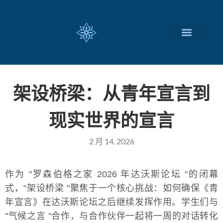
瑞士留学择校
定制化服务项目
关于我们
联系我们
架设桥梁：从青年宣言到
现实世界的宣言
2 月 14, 2026
作为 "罗森伯格之家 2026 年达沃斯论坛 "的闭幕
式，"架设桥梁 "聚焦于一个核心挑战：如何确保《青
年宣言》在达沃斯论坛之后继续发挥作用。学生们与
"气候之言 "合作，与合作伙伴一起将一周的对话转化