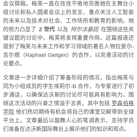
会议撰稿。梅芙一直在孜孜不倦地完善她在主舞台小
组讨论和私人圆桌会议上的发言，重点关注人工智能
的未来以及技术对社会、工作场所和教育的影响。她
的努力凸显了
Z 世代
以及
阿尔法基因
在围绕这些关
键议题的讨论中，梅芙将发挥重要作用。这篇报道还
提到了梅芙与未来工作和学习领域的著名人物拉斐尔-
吉尔根（Raphael Gielgen）的合作，以完善活动的讨
论要点。
文章进一步详细介绍了筹备阶段的情况，指出梅芙与
同为小组成员的学生埃莉尔-B.合作，与专家进行了初
步通话，以确保达沃斯的讨论尽可能具有影响力。围
绕这次活动的兴奋之情溢于言表，其中包括
罗森伯格
学院
他们热切期待有机会将自己的课堂见解带到全球
平台上。文章最后以鼓舞人心的笔调表示，支持学员
们准备在达沃斯国际舞台上展示他们的知识和观点。