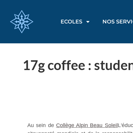
ECOLES
NOS SERV
17g coffee : stude
Au sein de
Collège Alpin Beau Soleil
L'éduc