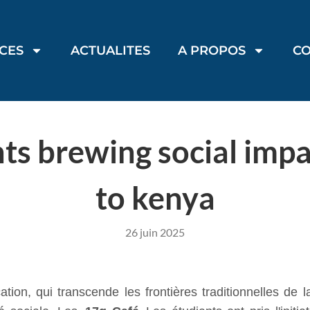
ICES
ACTUALITES
A PROPOS
C
nts brewing social impa
to kenya
26 juin 2025
ation, qui transcende les frontières traditionnelles de l