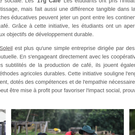
té sociale. Les
17g Café
Les étudiants ont pris l'initi
tissage, mais fait aussi une différence tangible dans 
es éducatives peuvent jeter un pont entre les continen
fé. Grâce à cette initiative, les étudiants ont un ap
 aux objectifs de développement durable.
Soleil
est plus qu'une simple entreprise dirigée par des
mutuelle. En s'engageant directement avec les coopérat
s subtilités de la production de café, ils jouent égal
thodes agricoles durables. Cette initiative souligne l'e
t, dotés des compétences et de l'empathie nécessaires
t être mise à profit pour favoriser l'impact social, pro