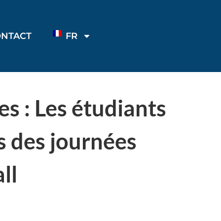
ONTACT
FR
s : Les étudiants
rs des journées
ll