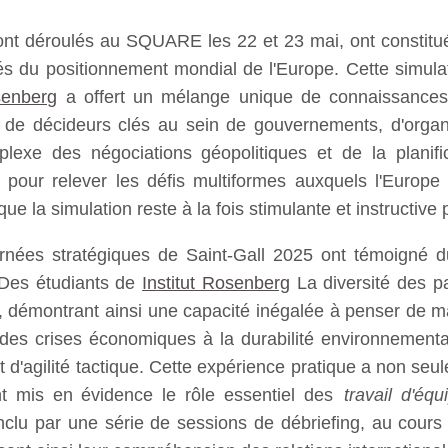
ont déroulés au SQUARE les 22 et 23 mai, ont constitué
és du positionnement mondial de l'Europe. Cette simul
senberg
a offert un mélange unique de connaissances t
e de décideurs clés au sein de gouvernements, d'organis
exe des négociations géopolitiques et de la planific
pour relever les défis multiformes auxquels l'Europe
que la simulation reste à la fois stimulante et instructive 
rnées stratégiques de Saint-Gall 2025 ont témoigné du
 Des étudiants de
Institut Rosenberg
La diversité des p
, démontrant ainsi une capacité inégalée à penser de man
 des crises économiques à la durabilité environnemental
t d'agilité tactique. Cette expérience pratique a non se
 mis en évidence le rôle essentiel des
travail d'équ
lu par une série de sessions de débriefing, au cours de