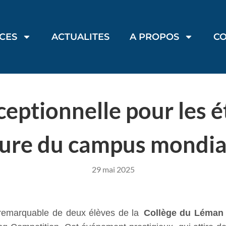
ICES
ACTUALITES
A PROPOS
C
ceptionnelle pour les 
ture du campus mondia
29 mai 2025
 remarquable de deux élèves de la
Collège du Léman