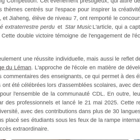
 Competition. Cet événement prestigieux, qui attire de
thèmes centrés sur l'espace pour inspirer la créativité
, et Jiaheng, élève de niveau 7, ont remporté le concour
é extraterrestre perdu
et
Star Music
L'article, qui a ca
ette double victoire témoigne de l'engagement de l'écol
lement une réussite individuelle, mais aussi le reflet de
ge du Léman
. L'approche de l'école en matière de déve
 des commentaires des enseignants, ce qui permet à des é
res ont été célébrées lors d'assemblées scolaires, avec 
pour l'ensemble de la communauté CDL. En outre, leurs
ar des professionnels et lancé le 21 mai 2025. Cette
iversité, avec des contributions dans plus de 30 langues.
lus placé ses étudiants sous les feux de la rampe intern
ccès extraordinaire.