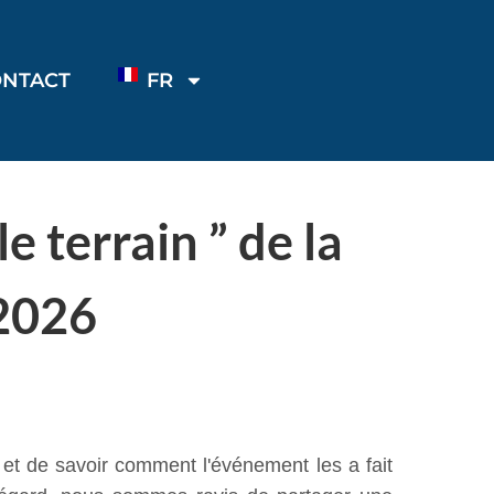
ONTACT
FR
e terrain ” de la
2026
 et de savoir comment l'événement les a fait