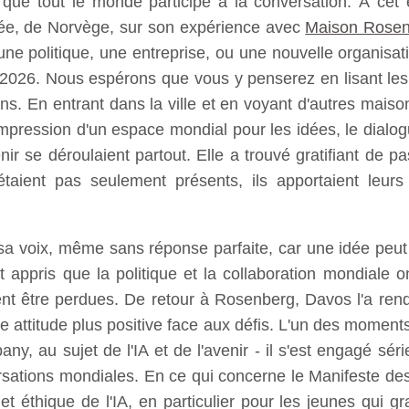
ons que tout le monde participe à la conversation. À c
née, de Norvège, sur son expérience avec
Maison Rose
e politique, une entreprise, ou une nouvelle organisati
26. Nous espérons que vous y penserez en lisant les
ns. En entrant dans la ville et en voyant d'autres mais
pression d'un espace mondial pour les idées, le dialogue e
r se déroulaient partout. Elle a trouvé gratifiant de pas
'étaient pas seulement présents, ils apportaient leurs
r sa voix, même sans réponse parfaite, car une idée peut
 appris que la politique et la collaboration mondiale o
ent être perdues. De retour à Rosenberg, Davos l'a ren
ne attitude plus positive face aux défis. L'un des momen
y, au sujet de l'IA et de l'avenir - il s'est engagé sé
ersations mondiales. En ce qui concerne le Manifeste de
t éthique de l'IA, en particulier pour les jeunes qui 