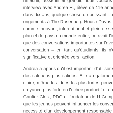
réfléchir, ressentir et grandir, nous voul
interview avec Andrea H., élève de 11e an
dans dix ans, quelque chose de puissant – un
origements à The Rosenberg House Davos 20
comme innovant, international et plein de se
plan et de pays du monde entier, on avait l'im
que des conversations importantes sur l'aveni
conversation – en tant qu'étudiants, ils n
significative et orientée vers l'action.
Andrea a appris qu'il est important d'utilise
des solutions plus solides. Elle a également
claire, même les idées les plus fortes peuv
croyance plus forte en l'échec productif et u
Gautier Cloix, PDG et fondateur de H Compan
que les jeunes peuvent influencer les conv
nécessité d'un développement responsable e