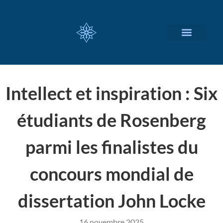
NOS SERVICES
A PROPOS
Intellect et inspiration : Six
étudiants de Rosenberg
parmi les finalistes du
concours mondial de
dissertation John Locke
16 novembre 2025