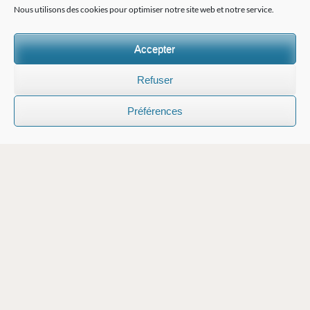
Nous utilisons des cookies pour optimiser notre site web et notre service.
Accepter
Refuser
Préférences
Cet été 2025, M. Bounin et EPI ont le plaisir
d'introduire un programme spécial de camp de
parents "Mom and Dads" pour ceux qui
souhaitent découvrir la Suisse pendant que leurs