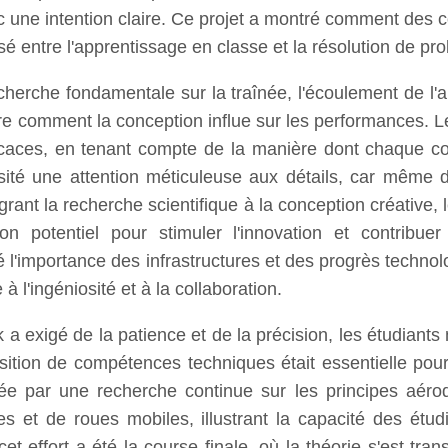
 une intention claire. Ce projet a montré comment des 
ssé entre l'apprentissage en classe et la résolution de p
rche fondamentale sur la traînée, l'écoulement de l'air
e comment la conception influe sur les performances. Les
caces, en tenant compte de la manière dont chaque co
essité une attention méticuleuse aux détails, car même
intégrant la recherche scientifique à la conception créat
 son potentiel pour stimuler l'innovation et contribu
é l'importance des infrastructures et des progrès techn
à l'ingéniosité et à la collaboration.
 a exigé de la patience et de la précision, les étudiant
sition de compétences techniques était essentielle pour
née par une recherche continue sur les principes aéro
es et de roues mobiles, illustrant la capacité des ét
cet effort a été la course finale, où la théorie s'est tra