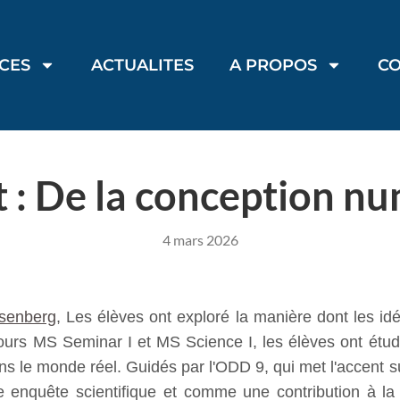
ICES
ACTUALITES
A PROPOS
C
 : De la conception nu
4 mars 2026
osenberg
, Les élèves ont exploré la manière dont les i
 cours MS Seminar I et MS Science I, les élèves ont étu
 monde réel. Guidés par l'ODD 9, qui met l'accent sur l'i
e enquête scientifique et comme une contribution à la