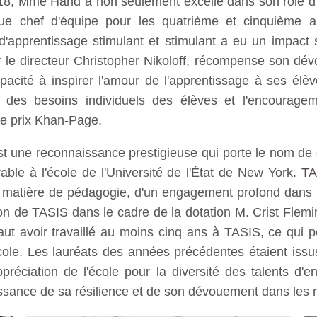
 2018, Mme Hand a non seulement excellé dans son rôle
que chef d'équipe pour les quatrième et cinquième 
apprentissage stimulant et stimulant a eu un impact s
ar le directeur Christopher Nikoloff, récompense son dé
pacité à inspirer l'amour de l'apprentissage à ses é
on des besoins individuels des élèves et l'encourage
le prix Khan-Page.
 une reconnaissance prestigieuse qui porte le nom de
able à l'école de l'Université de l'État de New York.
TA
n matière de pédagogie, d'un engagement profond dans le
tion de TASIS dans le cadre de la dotation M. Crist Fle
 faut avoir travaillé au moins cinq ans à TASIS, ce qui
ole. Les lauréats des années précédentes étaient issus
'appréciation de l'école pour la diversité des talents 
sance de sa résilience et de son dévouement dans les m