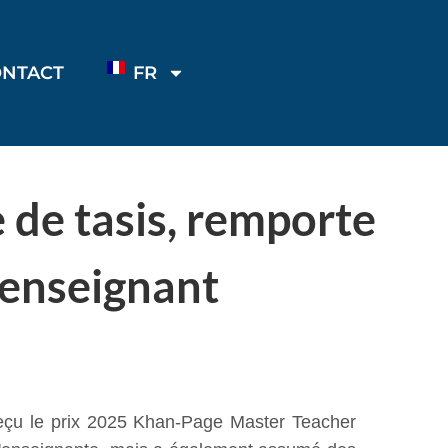
ONTACT
FR
e de tasis, remporte
 enseignant
çu le prix 2025 Khan-Page Master Teacher