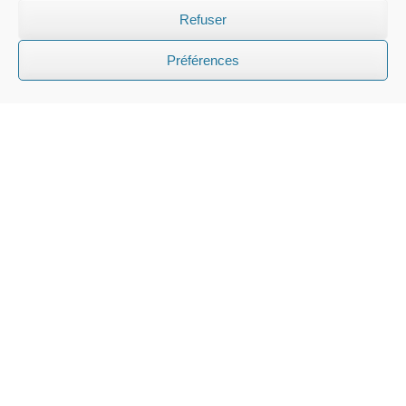
Refuser
Préférences
EDELWEISS PANORAMA INTERNATIONAL
Conseils sur mesure pour les familles
internationales en matière d'éducation
suisse
Nous aidons les familles étrangères à choisir la bonne école
en Suisse et offrons des services de conseil en éducation
complets et personnalisés.
INFORMATIONS
FAQ