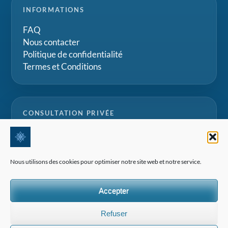
INFORMATIONS
FAQ
Nous contacter
Politique de confidentialité
Termes et Conditions
CONSULTATION PRIVÉE
Parlez à notre équipe pour des conseils
personnalisés sur les internats suisses, les camps
Nous utilisons des cookies pour optimiser notre site web et notre service.
d'été et les projets d'éducation familiale.
Accepter
Demander une consultation
Refuser