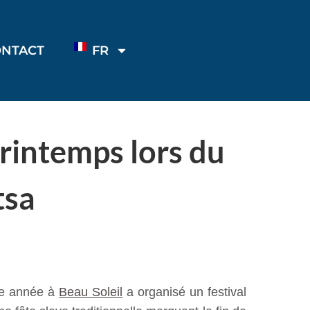
ONTACT
FR
printemps lors du
tsa
11e année à
Beau Soleil
a organisé un festival