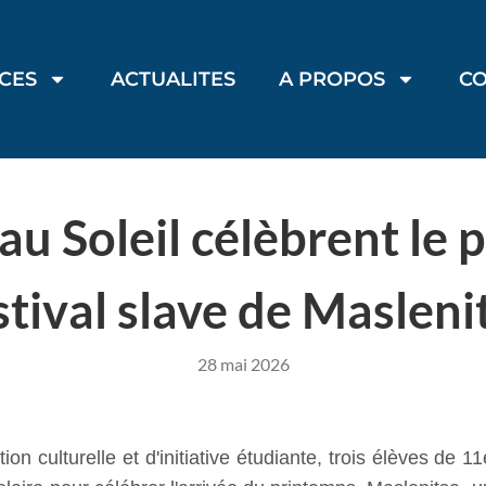
ICES
ACTUALITES
A PROPOS
C
au Soleil célèbrent le 
stival slave de Masleni
28 mai 2026
on culturelle et d'initiative étudiante, trois élèves de 