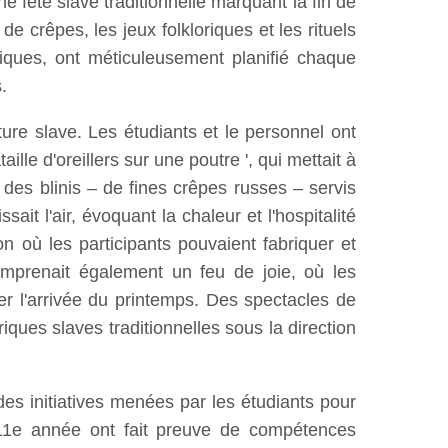
e fête slave traditionnelle marquant la fin de
e crêpes, les jeux folkloriques et les rituels
miques, ont méticuleusement planifié chaque
.
lture slave. Les étudiants et le personnel ont
ille d'oreillers sur une poutre ', qui mettait à
té des blinis – de fines crêpes russes – servis
it l'air, évoquant la chaleur et l'hospitalité
n où les participants pouvaient fabriquer et
comprenait également un feu de joie, où les
ter l'arrivée du printemps. Des spectacles de
ques slaves traditionnelles sous la direction
des initiatives menées par les étudiants pour
de 11e année ont fait preuve de compétences