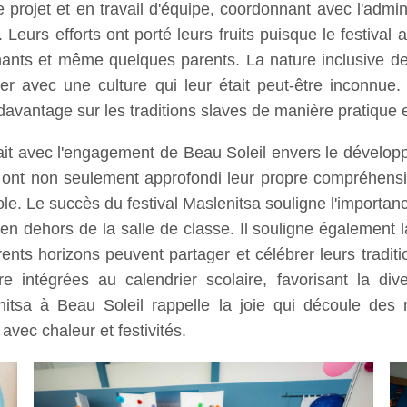
projet et en travail d'équipe, coordonnant avec l'admini
eurs efforts ont porté leurs fruits puisque le festival a
gnants et même quelques parents. La nature inclusive de
ger avec une culture qui leur était peut-être inconnue
davantage sur les traditions slaves de manière pratique 
ignait avec l'engagement de Beau Soleil envers le dévelop
 ont non seulement approfondi leur propre compréhens
école. Le succès du festival Maslenitsa souligne l'importa
 en dehors de la salle de classe. Il souligne également 
érents horizons peuvent partager et célébrer leurs tradit
tre intégrées au calendrier scolaire, favorisant la dive
nitsa à Beau Soleil rappelle la joie qui découle des
avec chaleur et festivités.