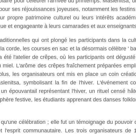
ire pour célébrer l'arrivée du printemps. Maslenitsa, un
pour ses réjouissances joyeuses, notamment les festins d
ur propre patrimoine culturel ou leurs intérêts acadé
ique et engageante à leurs camarades et aux enseignants
raditionnelles qui ont plongé les participants dans la cu
la corde, les courses en sac et la désormais célèbre ' bata
ort a été l'atelier de crêpes, où les participants ont dégus
 miel. L'arôme des crêpes fraîchement préparées emplissa
plus, les organisateurs ont mis en place un coin créatio
lenitsa, symbolisant la fin de l'hiver. L'événement 
un épouvantail représentant l'hiver, un rituel censé hâ
hère festive, les étudiants apprenant des danses folklori
 qu'une célébration ; elle fut un témoignage du pouvoir 
 et l'esprit communautaire. Les trois organisateurs 