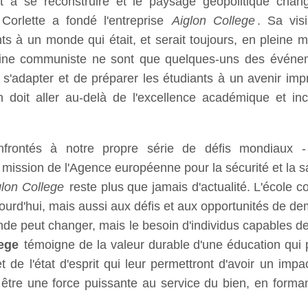
t à se reconstruire et le paysage géopolitique chan
Corlette a fondé l'entreprise
Aiglon College
. Sa vis
s à un monde qui était, et serait toujours, en pleine m
hine communiste ne sont que quelques-uns des événeme
s'adapter et de préparer les étudiants à un avenir imp
on doit aller au-delà de l'excellence académique et i
frontés à notre propre série de défis mondiaux -
 mission de l'Agence européenne pour la sécurité et la sa
glon College
reste plus que jamais d'actualité. L'école c
ourd'hui, mais aussi aux défis et aux opportunités de dem
monde peut changer, mais le besoin d'individus capables 
ege
témoigne de la valeur durable d'une éducation qui
e l'état d'esprit qui leur permettront d'avoir un impact
t être une force puissante au service du bien, en forman