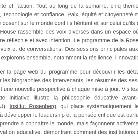
ilité et l'action. Tout au long de la semaine, cinq thè
f, Technologie et confiance, Paix, équité et citoyenneté
posent sur le monde dont ils héritent et sur celui qu'ils
g House rassemble des voix diverses dans un espace où 
nière réfléchie et avec intention. Le programme de la 
 voix et de conversations. Des sessions principales au
plorons ensemble, notamment la résilience, l'innovation,
er la page web du programme pour découvrir les détail
 les biographies des intervenants, les résumés des ses
ant une nouvelle perspective à chaque mise à jour. Visit
te initiative illustre la philosophie éducative avant
RU).
Institut Rosenberg
, qui place systématiquement l
 à développer le leadership et la pensée critique est par
apprendre à connaître le monde, mais façonnent active
ovation éducative, démontrant comment des institution