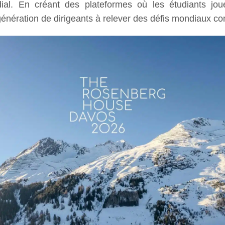
ial. En créant des plateformes où les étudiants jou
génération de dirigeants à relever des défis mondiaux c