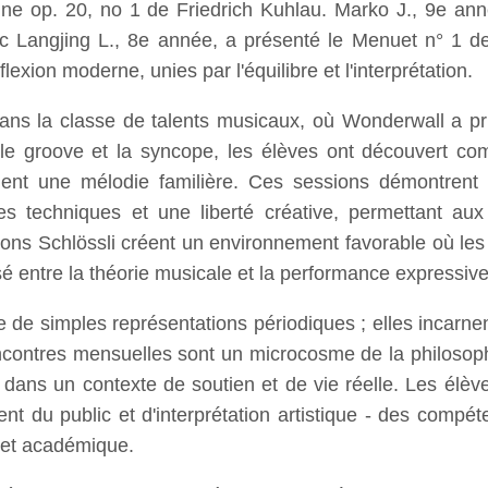
ine op. 20, no 1 de Friedrich Kuhlau. Marko J., 9e ann
ec Langjing L., 8e année, a présenté le Menuet n° 1 d
flexion moderne, unies par l'équilibre et l'interprétation.
dans la classe de talents musicaux, où Wonderwall a p
 le groove et la syncope, les élèves ont découvert c
ment une mélodie familière. Ces sessions démontrent 
s techniques et une liberté créative, permettant aux 
ions Schlössli créent un environnement favorable où les 
sé entre la théorie musicale et la performance expressive
 de simples représentations périodiques ; elles incarnent
encontres mensuelles sont un microcosme de la philosoph
e dans un contexte de soutien et de vie réelle. Les élè
t du public et d'interprétation artistique - des compé
 et académique.