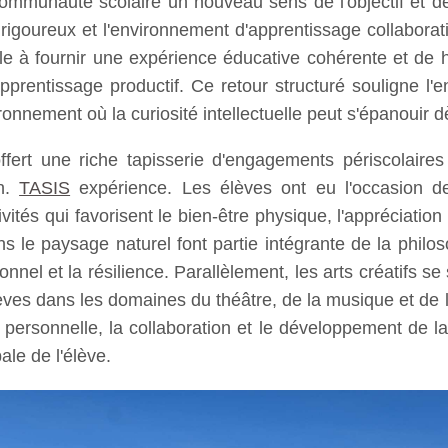
communauté scolaire un nouveau sens de l'objectif et de 
oureux et l'environnement d'apprentissage collaboratif.
le à fournir une expérience éducative cohérente et de h
apprentissage productif. Ce retour structuré souligne l'
onnement où la curiosité intellectuelle peut s'épanouir d
fert une riche tapisserie d'engagements périscolaires 
on.
TASIS
expérience. Les élèves ont eu l'occasion 
ités qui favorisent le bien-être physique, l'appréciation
e paysage naturel font partie intégrante de la philosoph
nnel et la résilience. Parallèlement, les arts créatifs s
èves dans les domaines du théâtre, de la musique et de l
n personnelle, la collaboration et le développement de 
ale de l'élève.