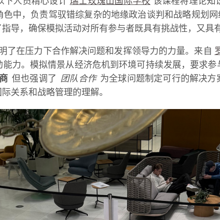
以下人员精心设计
瑞士玫瑰山国际学校
该课程将理论知
角色中，负责驾驭错综复杂的地缘政治谈判和战略规划
了指导，确保模拟活动对所有参与者既具有挑战性，又具
还证明了在压力下合作解决问题和发挥领导力的力量。来自
动能力。模拟情景从经济危机到环境可持续发展，要求参
商
但也强调了
团队合作
为全球问题制定可行的解决方
国际关系和战略管理的理解。