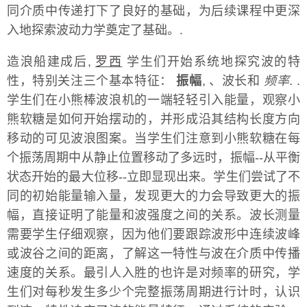
同介质中传递打下了良好的基础，为后续课程中更深
入地探索波动力学奠定了基础。.
造浪船建成后,
罗西
学生们开始系统地探究波的特
性，特别关注三个基本特征：
振幅
, 、波长和
频率
. .
学生们在小熊棒波浪机的一端轻轻引入能量，观察小
熊软糖是如何开始摆动的，并形成沿其结构长度方向
移动的可见波浪图案。当学生们注意到小熊软糖在每
个振荡周期中从静止位置移动了多远时，振幅--从平衡
状态开始的最大位移--立即显现出来。学生们尝试了不
同的初始能量输入量，发现更大的力会导致更大的振
幅，直接证明了能量和波强度之间的关系。波长测量
需要学生仔细观察，因为他们要跟踪波形中连续波峰
或波谷之间的距离，了解这一特性与波在介质中传播
速度的关系。最引人入胜的也许是对频率的研究，学
生们对每秒发生多少个完整振荡周期进行计时，认识