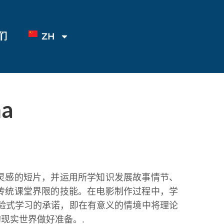
们
ZH
ma
湖为灵感的短片，并运用所学知识发展故事情节、
超越传统课堂界限的技能。在电影制作过程中，学
验式学习的承诺，即在有意义的情境中将理论
的现实世界做好准备。.