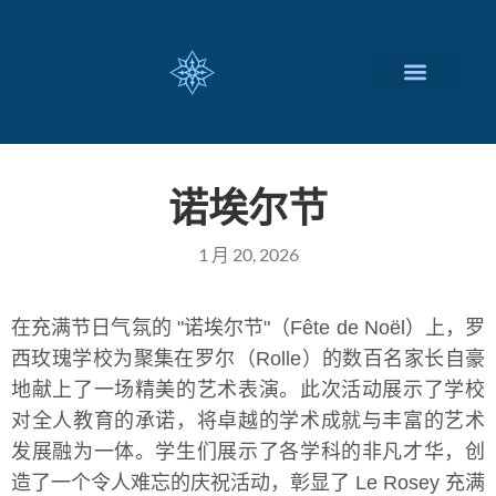
瑞士留学择校
定制化服务项目
关于我们
联系我们
诺埃尔节
1 月 20, 2026
在充满节日气氛的 "诺埃尔节"（Fête de Noël）上，罗
西玫瑰学校为聚集在罗尔（Rolle）的数百名家长自豪
地献上了一场精美的艺术表演。此次活动展示了学校
对全人教育的承诺，将卓越的学术成就与丰富的艺术
发展融为一体。学生们展示了各学科的非凡才华，创
造了一个令人难忘的庆祝活动，彰显了 Le Rosey 充满