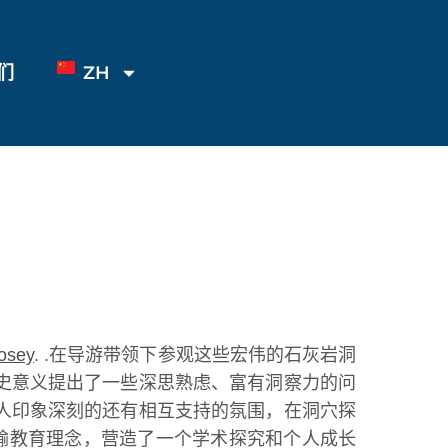
们
ZH
osey
. .在导游带领下参观这些宏伟的石灰岩洞
史意义提出了一些深思熟虑、富有洞察力的问
人印象深刻的还有相互支持的氛围，在洞穴探
输教育理念，营造了一个学术探究和个人成长