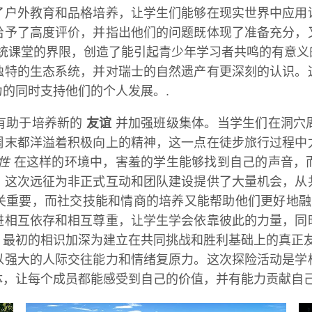
了户外教育和品格培养，让学生们能够在现实世界中应用
给予了高度评价，并指出他们的问题既体现了准备充分，
统课堂的界限，创造了能引起青少年学习者共鸣的有意义
独特的生态系统，并对瑞士的自然遗产有更深刻的认识。
的同时支持他们的个人发展。.
有助于培养新的
友谊
并加强班级集体。当学生们在洞穴
周末都洋溢着积极向上的精神，这一点在徒步旅行过程中
性
在这样的环境中，害羞的学生能够找到自己的声音，
。这次远征为非正式互动和团队建设提供了大量机会，从
关重要，而社交技能和情商的培养又能帮助他们更好地
进相互依存和相互尊重，让学生学会依靠彼此的力量，同
，最初的相识加深为建立在共同挑战和胜利基础上的真正
以强大的人际交往能力和情绪复原力。这次探险活动是学
，让每个成员都能感受到自己的价值，并有能力贡献自己