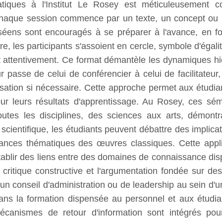
iques à l'Institut Le Rosey est méticuleusement c
 Chaque session commence par un texte, un concept ou
oséens sont encouragés à se préparer à l'avance, en fo
e, les participants s'assoient en cercle, symbole d'égali
nt attentivement. Ce format démantèle les dynamiques hi
r passe de celui de conférencier à celui de facilitateu
sation si nécessaire. Cette approche permet aux étudian
ur leurs résultats d'apprentissage. Au Rosey, ces sé
utes les disciplines, des sciences aux arts, démontra
scientifique, les étudiants peuvent débattre des implic
nuances thématiques des œuvres classiques. Cette applica
tablir des liens entre des domaines de connaissance di
la critique constructive et l'argumentation fondée sur d
n d'un conseil d'administration ou de leadership au sei
ans la formation dispensée au personnel et aux étudian
canismes de retour d'information sont intégrés pour 