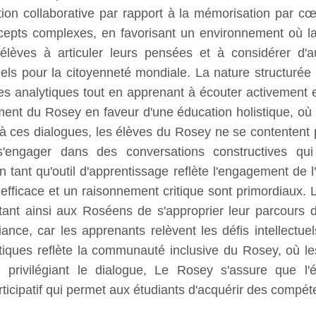
tion collaborative par rapport à la mémorisation par cœ
epts complexes, en favorisant un environnement où la
lèves à articuler leurs pensées et à considérer d'aut
entiels pour la citoyenneté mondiale. La nature structu
es analytiques tout en apprenant à écouter activement e
ement du Rosey en faveur d'une éducation holistique, où
 ces dialogues, les élèves du Rosey ne se contentent p
engager dans des conversations constructives qui t
en tant qu'outil d'apprentissage reflète l'engagement de
icace et un raisonnement critique sont primordiaux. L
ant ainsi aux Roséens de s'approprier leur parcours 
iance, car les apprenants relèvent les défis intellectue
tiques reflète la communauté inclusive du Rosey, où les
n privilégiant le dialogue, Le Rosey s'assure que l'
rticipatif qui permet aux étudiants d'acquérir des compét