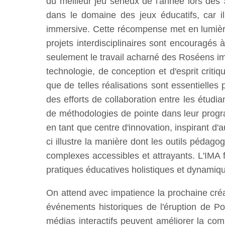
du meilleur jeu sérieux de l'année lors de
dans le domaine des jeux éducatifs, car il
immersive. Cette récompense met en lumière 
projets interdisciplinaires sont encouragés 
seulement le travail acharné des Roséens im
technologie, de conception et d'esprit crit
que de telles réalisations sont essentielle
des efforts de collaboration entre les étudi
de méthodologies de pointe dans leur progr
en tant que centre d'innovation, inspirant d'
ci illustre la manière dont les outils péd
complexes accessibles et attrayants. L'IMA 
pratiques éducatives holistiques et dynamiq
On attend avec impatience la prochaine créa
événements historiques de l'éruption de P
médias interactifs peuvent améliorer la comp