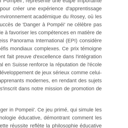
n Pompeii', représente une étape importante
t pour créer une expérience d'apprentissage
 l'environnement académique du Rosey, où les
Le succès de 'Danger à Pompéi' ne célèbre pas
le à favoriser les compétences en matière de
weiss Panorama International (EPI) considère
s défis mondiaux complexes. Ce prix témoigne
t fait preuve d'excellence dans l'intégration
en Suisse renforce la réputation de l'école
 Le développement de jeux sérieux comme celui-
 apprenants modernes, en rendant des sujets
s'inscrit dans notre mission de promotion de
er in Pompeii'. Ce jeu primé, qui simule les
hnologie éducative, démontrant comment les
tte réussite reflète la philosophie éducative