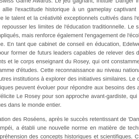
s Swiss Game Awards. Le jeu gagnant, intitulé 'Danger i
 allie l'exactitude historique à un gameplay captivan
le talent et la créativité exceptionnels cultivés dans
à repousser les limites de l'éducation traditionnelle. 
pliqués, mais renforce également l'engagement de l'éco
ique. En tant que cabinet de conseil en éducation, Edel
s pour former de futurs leaders capables de relever de
ants et le corps enseignant du Rosey, qui ont constammen
amme d'études. Cette reconnaissance au niveau national 
autres institutions à explorer des initiatives similaires.
agogiques peuvent évoluer pour répondre aux besoins des
félicite Le Rosey pour son approche avant-gardiste, qui 
ues dans le monde entier.
tion des Roséens, après le succès retentissant de 'Dang
ompéi, a établi une nouvelle norme en matière de tec
réhension des concepts historiques et scientifiques. Ce